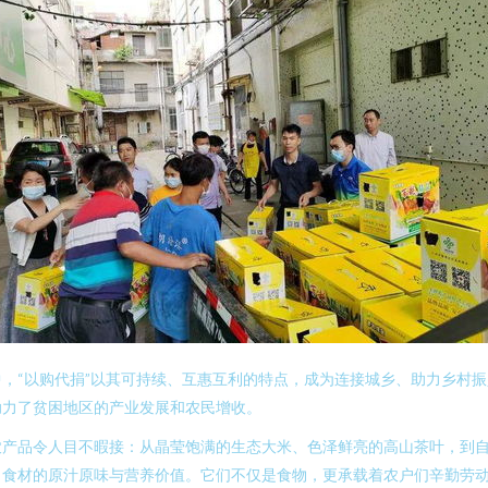
，“以购代捐”以其可持续、互惠互利的特点，成为连接城乡、助力乡村
助力了贫困地区的产业发展和农民增收。
产品令人目不暇接：从晶莹饱满的生态大米、色泽鲜亮的高山茶叶，到自
了食材的原汁原味与营养价值。它们不仅是食物，更承载着农户们辛勤劳